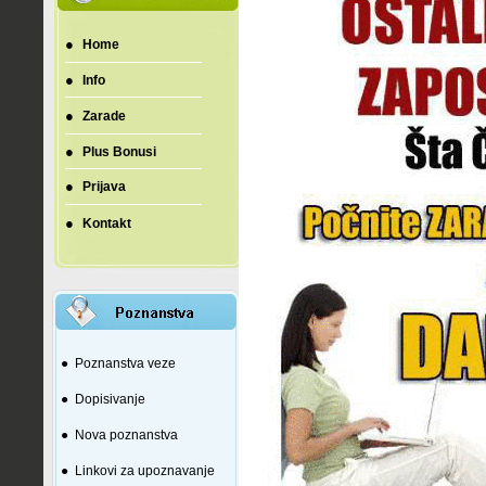
●
Home
●
Info
●
Zarade
●
Plus Bonusi
●
Prijava
●
Kontakt
●
Poznanstva veze
●
Dopisivanje
●
Nova poznanstva
●
Linkovi za upoznavanje