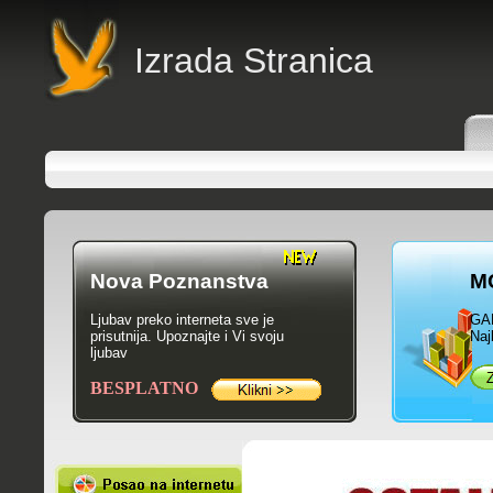
Izrada Stranica
Nova Poznanstva
M
Ljubav preko interneta sve je
GA
prisutnija. Upoznajte i Vi svoju
Naj
ljubav
BESPLATNO