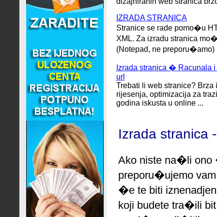
dizajniranih web stranica brzo 
IZRADA STRANICA
Stranice se rade pomo�u H
XML. Za izradu stranica mo�
(Notepad, ne preporu�amo) i
Izrada stranica � Racunala i
url
Trebati li web stranice? Brza
rijesenja, optimizacija za traz
godina iskusta u online ...
Izrada stranica 
Ako niste na�li ono 
preporu�ujemo
vam 
�e te biti iznenadjen
koji budete tra�ili b