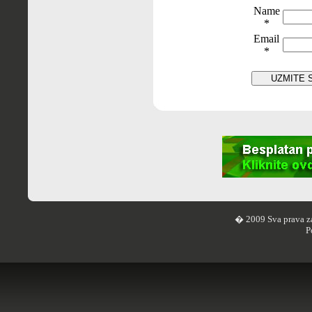
Name
*
Email
*
� 2009 Sva prava z
P