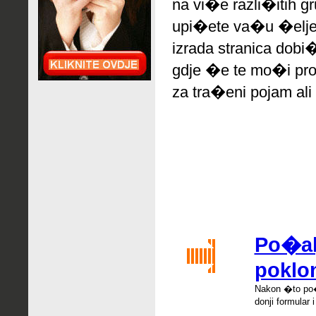
na vi�e razli�itih g
upi�ete va�u �elje
izrada stranica dobi
gdje �e te mo�i pro
za tra�eni pojam ali 
Po�alj
poklo
Nakon �
to po
donji formular 