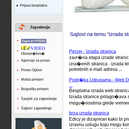
●
Prijava besplatna
Sajtovi na temu "izrada st
VIDEO
Perzej - Izrada stranica
Obavje�tiva�
zavr�na etapa izrade stranica
Agencije za posao
izra�enih stranica . izrada 
potrebnih e-mail adresa ...
Posao Oglasi
Molba primjeri
Podr�ka Udrugama - Web Diz
...
Biografija primjeri
Besplatna izrada web stranica
Izrada stranice prilago�ava
Savjeti za zaposlenje
mogu�nostima glede vremen
Sajtovi zaposlenje
brza izrada stranica
Edicy je dizajniran kako bi 
izravnu uslugu koju mogu kori