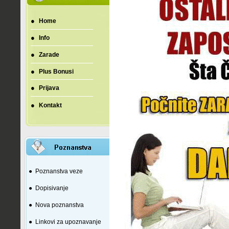
●
Home
●
Info
●
Zarade
●
Plus Bonusi
●
Prijava
●
Kontakt
●
Poznanstva veze
●
Dopisivanje
●
Nova poznanstva
●
Linkovi za upoznavanje