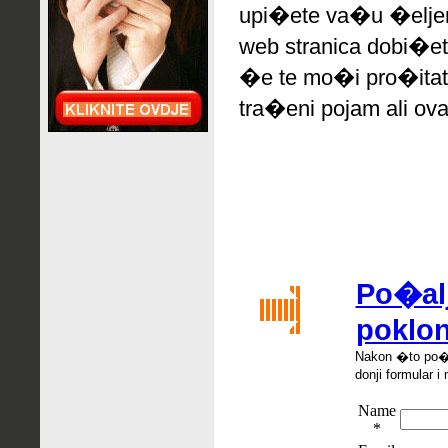
upi�ete va�u �eljen
web stranica dobi�et
�e te mo�i pro�itati
tra�eni pojam ali ova
Po�alj
poklon
Nakon �
to po
donji formular i 
Name
*