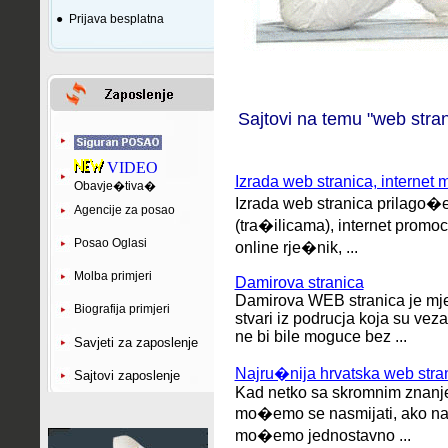
●
Prijava besplatna
Sajtovi na temu "web stran
VIDEO
Izrada web stranica, internet m
Obavje�tiva�
Izrada web stranica prilago�
Agencije za posao
(tra�ilicama), internet promoci
Posao Oglasi
online rje�nik, ...
Molba primjeri
Damirova stranica
Damirova WEB stranica je mj
Biografija primjeri
stvari iz podrucja koja su vez
ne bi bile moguce bez ...
Savjeti za zaposlenje
Najru�nija hrvatska web st
Sajtovi zaposlenje
Kad netko sa skromnim znanj
mo�emo se nasmijati, ako nam
mo�emo jednostavno ...