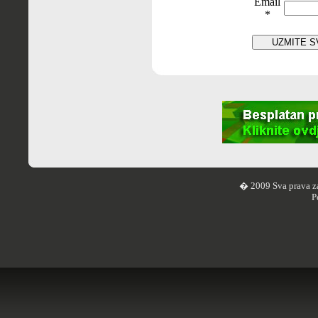
Email
*
� 2009 Sva prava z
P