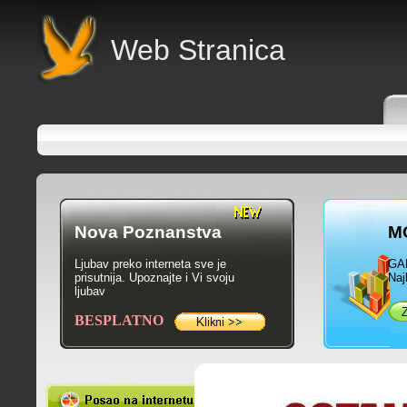
Web Stranica
Nova Poznanstva
M
Ljubav preko interneta sve je
GA
prisutnija. Upoznajte i Vi svoju
Naj
ljubav
BESPLATNO