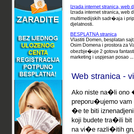
Izrada internet stranica, web di
Izrada internet stranica, web d
multimedijskih sadr�aja i pr
djelatnosti.
BESPLATNA stranica
Vlastiti Domen, besplatan sajt,
Osim Domena i prostora za Vas
obezbje�uje 2 gotova fantasti
marketing i uspjesan posao ...
Web stranica - v
Ako niste na�li ono �
preporu�ujemo
vam 
�e te biti iznenadjen
koji budete tra�ili b
na vi�e razli�itih gr