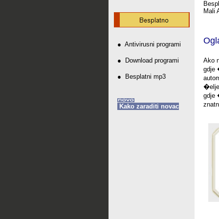
Bespl
Mali 
Ogla
●
Antivirusni programi
Ako n
●
Download programi
gdje 
●
Besplatni mp3
autom
�elje
gdje 
znatn
Kako zaraditi novac