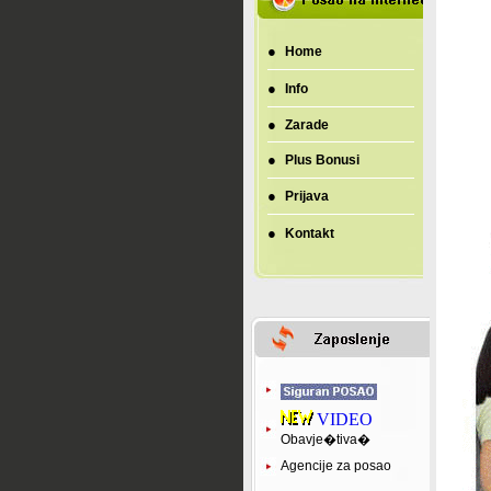
●
Home
●
Info
●
Zarade
●
Plus Bonusi
●
Prijava
●
Kontakt
VIDEO
Obavje�tiva�
Agencije za posao