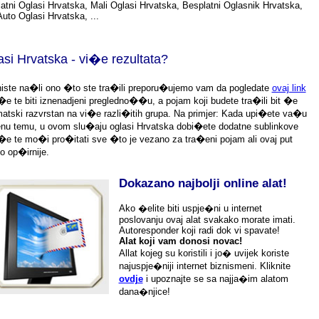
atni Oglasi Hrvatska, Mali Oglasi Hrvatska, Besplatni Oglasnik Hrvatska,
Auto Oglasi Hrvatska, ...
si Hrvatska - vi�e rezultata?
iste na�li ono �to ste tra�ili
preporu�ujemo
vam da pogledate
ovaj link
�e te biti iznenadjeni
pregledno��u, a pojam koji budete tra�ili bit �e
atski razvrstan na vi�e razli�itih grupa. Na primjer: Kada upi�ete va�u
nu temu, u ovom slu�aju oglasi Hrvatska dobi�ete dodatne sublinkove
�e te mo�i pro�itati sve �to je vezano za tra�eni pojam ali ovaj put
o op�irnije.
Dokazano najbolji online alat!
Ako �elite biti uspje�ni u internet
poslovanju ovaj alat svakako morate imati.
Autoresponder koji radi dok vi spavate!
Alat koji vam donosi novac!
Allat kojeg su koristili i jo� uvijek koriste
najuspje�niji internet biznismeni. Kliknite
ovdje
i upoznajte se sa najja�im alatom
dana�njice!