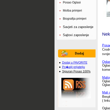
Posao Oglasi
Molba primjeri
Biografija primjeri
Savjeti za zaposlenje
Neko
Sajtovi zaposlenje
Posao
Crodr
svoje
Oglas
●
Dodaj u FAVORITE
Oglas
●
Po�alji prijatelju
komerc
●
Siguran Posao 100%
Malio
Oglas
Oglas
Mali 
Bespl
( lin
Oglas