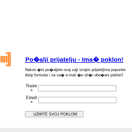
Po�alji prijatelju - Ima� poklon!
Nakon �
to po
�
aljete ovaj sajt svojim prijateljima popunite
!
donji formular i na va
�
e-mail
�
e sti
�
i obe
�
ani poklon
Name
*
Email
*