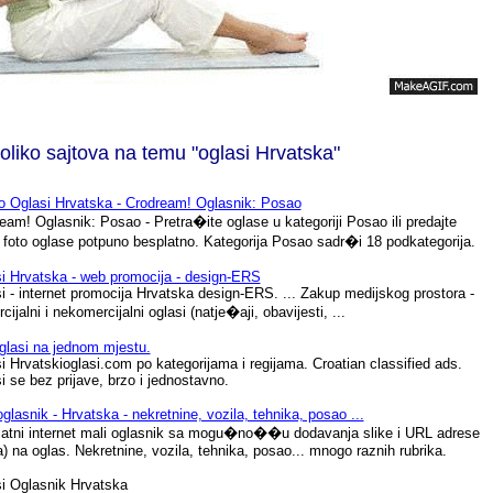
liko sajtova na temu "oglasi Hrvatska"
 Oglasi Hrvatska - Crodream! Oglasnik: Posao
eam! Oglasnik: Posao - Pretra�ite oglase u kategoriji Posao ili predajte
 foto oglase potpuno besplatno. Kategorija Posao sadr�i 18 podkategorija.
i Hrvatska - web promocija - design-ERS
i - internet promocija Hrvatska design-ERS. ... Zakup medijskog prostora -
ijalni i nekomercijalni oglasi (natje�aji, obavijesti, ...
glasi na jednom mjestu.
i Hrvatskioglasi.com po kategorijama i regijama. Croatian classified ads.
i se bez prijave, brzo i jednostavno.
oglasnik - Hrvatska - nekretnine, vozila, tehnika, posao ...
atni internet mali oglasnik sa mogu�no��u dodavanja slike i URL adrese
ka) na oglas. Nekretnine, vozila, tehnika, posao... mnogo raznih rubrika.
i Oglasnik Hrvatska