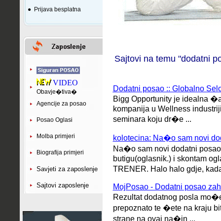
●
Prijava besplatna
Sajtovi na temu "dodatni p
VIDEO
odatni posao :: Globalno Sel
D
Obavje�tiva�
Bigg Opportunity je idealna �
Agencije za posao
kompanija u Wellness industriji
seminara koju dr�e ...
Posao Oglasi
Molba primjeri
kolotecina: Na�o sam novi do
Na�o sam novi dodatni posao
Biografija primjeri
butigu(oglasnik.) i skontam
TRENER. Halo halo gdje, kada,
Savjeti za zaposlenje
Sajtovi zaposlenje
MojPosao - Dodatni posao zaht
Rezultat dodatnog posla mo�e 
prepoznato te �ete na kraju bi
strane na ovaj na�in ...