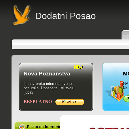
Dodatni Posao
Nova Poznanstva
M
Ljubav preko interneta sve je
GA
prisutnija. Upoznajte i Vi svoju
Naj
ljubav
BESPLATNO