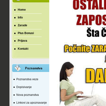
●
Home
●
Info
●
Zarade
●
Plus Bonusi
●
Prijava
●
Kontakt
●
Poznanstva veze
●
Dopisivanje
●
Nova poznanstva
●
Linkovi za upoznavanje