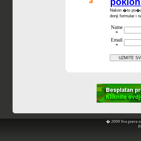
poklon
Nakon �
to po
�
donji formular i n
Name
*
Email
*
� 2009 Sva prava z
P