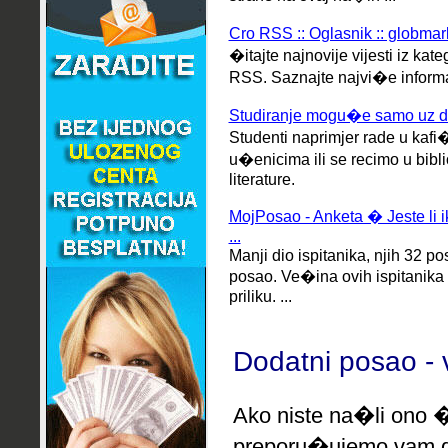
Cro RSS :: Oglasnik :: globm
�itajte najnovije vijesti iz ka
RSS.
Saznajte najvi�e inform
Studiranje mogu�e samo uz d
Studenti naprimjer rade u kafi
u�enicima ili se recimo u bib
literature.
MojPosao - Anketa � Jeste li i
...
Manji dio ispitanika, njih 32 p
posao. Ve�ina ovih ispitanika
priliku. ...
Dodatni posao - 
Ako niste na�li ono �
preporu�ujemo
vam d