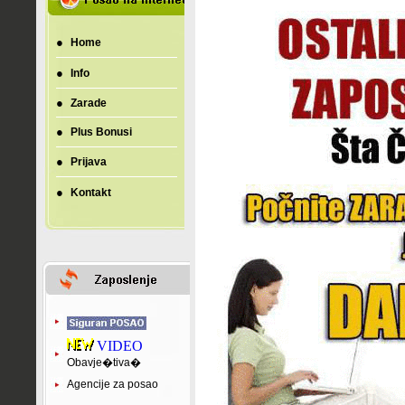
●
Home
●
Info
●
Zarade
●
Plus Bonusi
●
Prijava
●
Kontakt
VIDEO
Obavje�tiva�
Agencije za posao