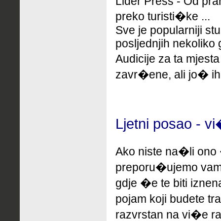
Lider Press - Od pra
preko turisti�ke ...
Sve je popularniji stu
posljednjih nekoliko 
Audicije za ta mjes
zavr�ene, ali jo� ih
Ljetni posao - v
Ako niste na�li ono 
preporu�ujemo
vam
gdje �e te biti izne
pojam koji budete tr
razvrstan na vi�e ra