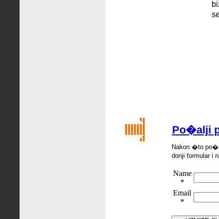
bi
s
Po�alji p
Nakon �
to po
�
donji formular i 
Name
*
Email
*