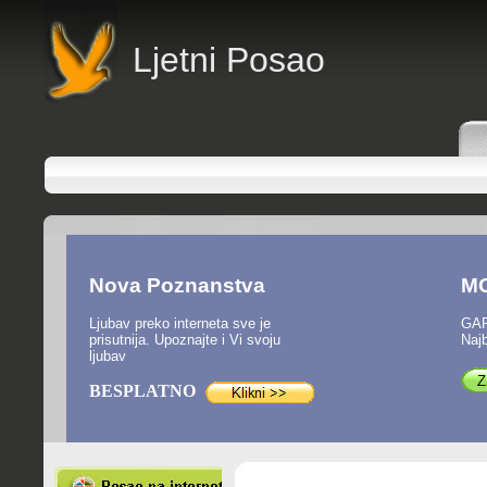
Ljetni Posao
Nova Poznanstva
M
Ljubav preko interneta sve je
GAR
prisutnija. Upoznajte i Vi svoju
Najb
ljubav
BESPLATNO