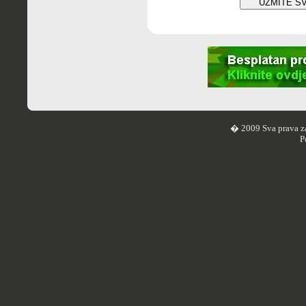
� 2009 Sva prava z
P