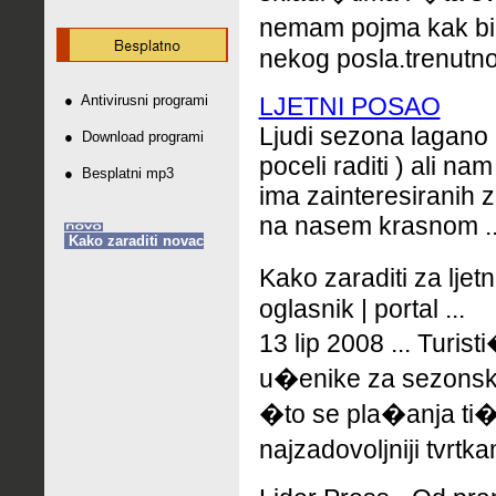
nemam pojma kak b
nekog posla.trenutno.
●
Antivirusni programi
LJETNI POSAO
Ljudi sezona lagano p
●
Download programi
poceli raditi ) ali nam
●
Besplatni mp3
ima zainteresiranih 
na nasem krasnom ..
Kako zaraditi novac
Kako zaraditi za ljet
oglasnik | portal ...
13 lip 2008 ... Turis
u�enike za sezonski
�to se pla�anja ti�
najzadovoljniji tvrtk