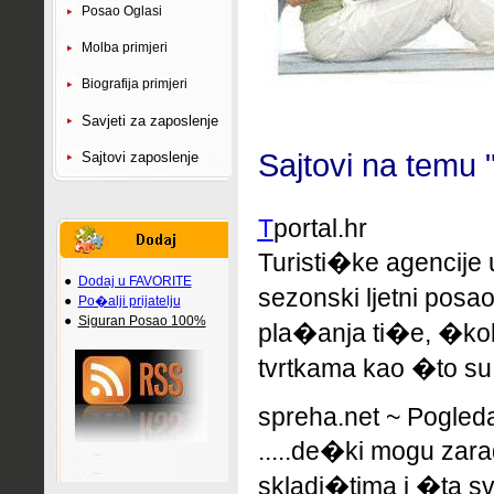
Posao Oglasi
Molba primjeri
Biografija primjeri
Savjeti za zaposlenje
Sajtovi na temu "
Sajtovi zaposlenje
T
portal.hr
Turisti�ke agencije
●
Dodaj u FAVORITE
sezonski ljetni posa
●
Po�alji prijatelju
●
Siguran Posao 100%
pla�anja ti�e, �kola
tvrtkama kao �to su
spreha.net ~ Pogledaj
.....de�ki mogu zar
skladi�tima i �ta sv