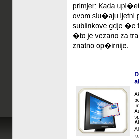
primjer: Kada upi�e
ovom slu�aju ljetni
sublinkove gdje �e 
�to je vezano za tra
znatno op�irnije.
D
a
Ak
po
im
Au
sp
A
Al
ko