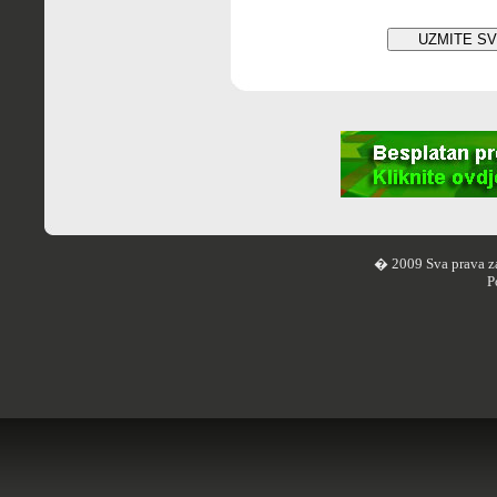
� 2009 Sva prava z
P