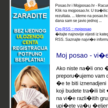
Posao.hr i Mojposao.hr - Racun
Klik na mojposao.hr. U tra�il
rezultata. ... Idemo na posao.h
dana sam se javio jednoj ...
Cro RSS :: mojposao
�itajte najnovije vijesti iz ka
RSS. Saznajte najvi�e informa
Moj posao - vi�e
Ako niste na�li ono �
preporu�ujemo
vam d
�e te biti iznenadjeni
koji budete tra�ili bi
na vi�e razli�itih gr
upi�ete va�u �eljen