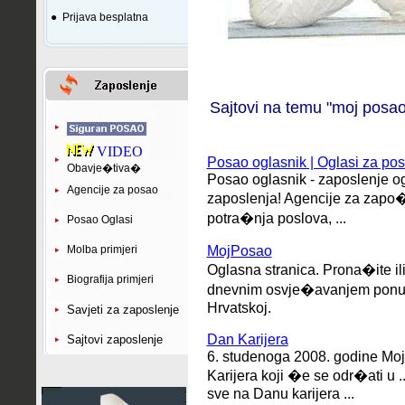
●
Prijava besplatna
Sajtovi na temu "moj posao
VIDEO
Posao oglasnik | Oglasi za pos
Obavje�tiva�
Posao oglasnik - zaposlenje ogl
Agencije za posao
zaposlenja! Agencije za zapo�
potra�nja poslova, ...
Posao Oglasi
MojPosao
Molba primjeri
Oglasna stranica. Prona�ite ili
Biografija primjeri
dnevnim osvje�avanjem ponude
Hrvatskoj.
Savjeti za zaposlenje
Dan Karijera
Sajtovi zaposlenje
6. studenoga 2008. godine Moj
Karijera koji �e se odr�ati u ..
sve na Danu karijera ...