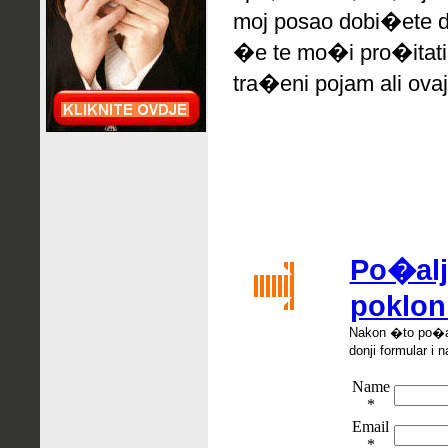
moj posao dobi�ete d
�e te mo�i pro�itati
tra�eni pojam ali ovaj
Po�alji
poklon
Nakon �
to po
�
donji formular i n
Name
*
Email
*