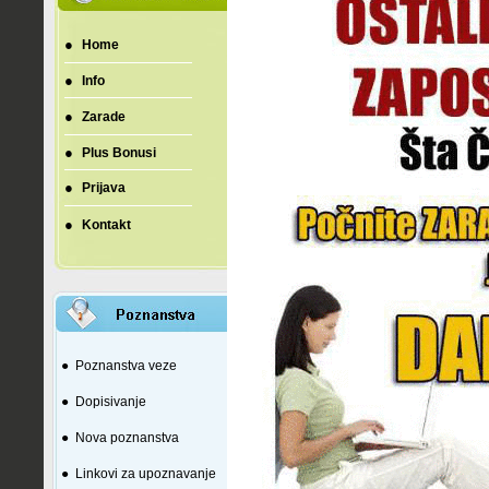
●
Home
●
Info
●
Zarade
●
Plus Bonusi
●
Prijava
●
Kontakt
●
Poznanstva veze
●
Dopisivanje
●
Nova poznanstva
●
Linkovi za upoznavanje