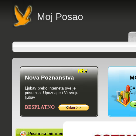
Moj Posao
Nova Poznanstva
M
Ljubav preko interneta sve je
GA
prisutnija. Upoznajte i Vi svoju
Naj
ljubav
BESPLATNO