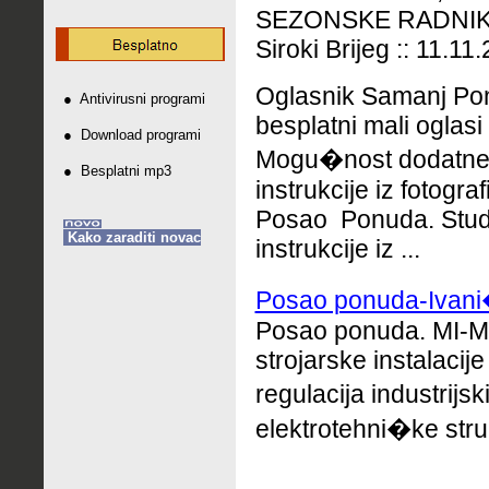
SEZONSKE RADNIKE u
Siroki Brijeg :: 11.1
Oglasnik Samanj Pon
●
Antivirusni programi
besplatni mali oglasi
●
Download programi
Mogu�nost dodatne i
●
Besplatni mp3
instrukcije iz fotogra
Posao Ponuda. Stude
Kako zaraditi novac
instrukcije iz ...
Posao ponuda-Ivan
Posao ponuda.
MI-MA
strojarske instalacij
regulacija industrijs
elektrotehni�ke str