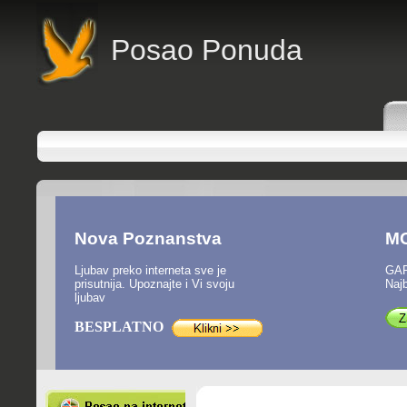
Posao Ponuda
Nova Poznanstva
M
Ljubav preko interneta sve je
GAR
prisutnija. Upoznajte i Vi svoju
Najb
ljubav
BESPLATNO