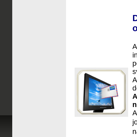
D
o
A
i
p
s
A
d
A
n
A
j
n