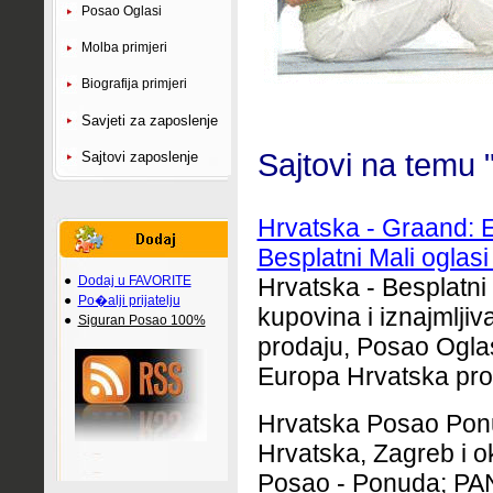
Posao Oglasi
Molba primjeri
Biografija primjeri
Savjeti za zaposlenje
Sajtovi na temu
Sajtovi zaposlenje
Hrvatska - Graand: 
Besplatni Mali oglasi 
●
Dodaj u FAVORITE
Hrvatska - Besplatni 
●
Po�alji prijatelju
kupovina i iznajmljiv
●
Siguran Posao 100%
prodaju, Posao Ogla
Europa Hrvatska prod
Hrvatska Posao Po
Hrvatska, Zagreb i ok
Posao - Ponuda; P