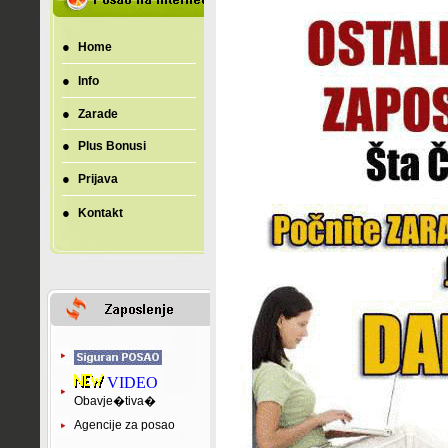
●
Home
●
Info
●
Zarade
●
Plus Bonusi
●
Prijava
●
Kontakt
VIDEO
Obavje�tiva�
Agencije za posao