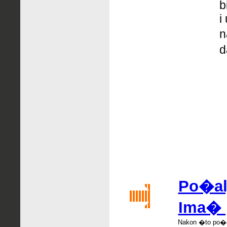
b
i
n
d
Po�alji
Ima� 
Nakon �
to po
�