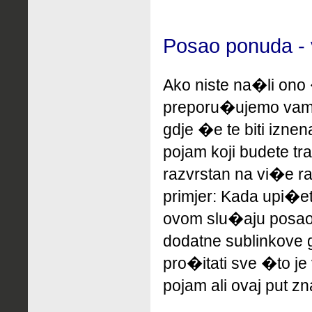
Posao ponuda - 
Ako niste na�li ono 
preporu�ujemo
vam
gdje �e te biti izne
pojam koji budete tr
razvrstan na vi�e ra
primjer: Kada upi�e
ovom slu�aju posa
dodatne sublinkove
pro�itati sve �to je
pojam ali ovaj put zn