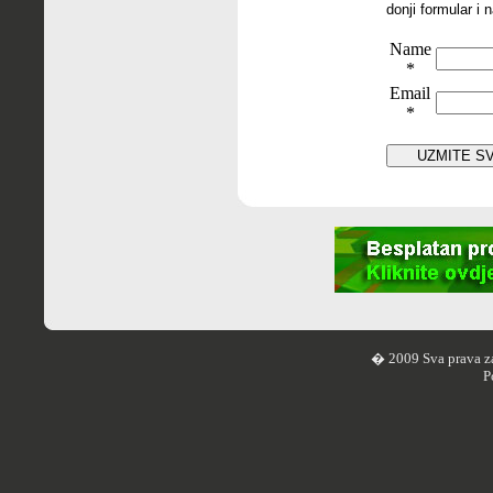
donji formular i 
Name
*
Email
*
� 2009 Sva prava z
P