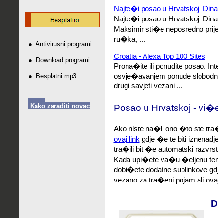
Najte�i posao u Hrvatskoj: Dina
Najte�i posao u Hrvatskoj: Dina
Maksimir sti�e neposredno prije
ru�ka, ...
●
Antivirusni programi
Croatia - Alexa Top 100 Sites
●
Download programi
Prona�ite ili ponudite posao. In
osvje�avanjem ponude slobodnih 
●
Besplatni mp3
drugi savjeti vezani ...
Kako zaraditi novac
Posao u Hrvatskoj - vi�e
Ako niste na�li ono �to ste tra�
ovaj link
gdje �e te biti iznenadj
tra�ili bit �e automatski razvrst
Kada upi�ete va�u �eljenu tem
dobi�ete dodatne sublinkove gd
vezano za tra�eni pojam ali ovaj
D