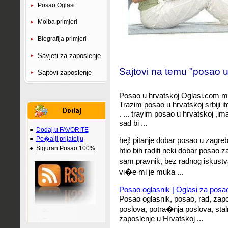
Posao Oglasi
Molba primjeri
Biografija primjeri
Savjeti za zaposlenje
Sajtovi na temu "posao u
Sajtovi zaposlenje
Posao u hrvatskoj Oglasi.com ma
Trazim posao u hrvatskoj srbiji it
. ... trayim posao u hrvatskoj ,i
sad bi ...
●
Dodaj u FAVORITE
●
Po�alji prijatelju
hej! pitanje dobar posao u zagre
●
Siguran Posao 100%
htio bih raditi neki dobar posao 
sam pravnik, bez radnog iskustv
vi�e mi je muka ...
Posao oglasnik | Oglasi za posao
Posao oglasnik, posao, rad, zap
poslova, potra�nja poslova, staln
zaposlenje u Hrvatskoj ...