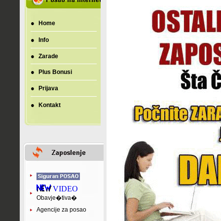
●
Home
●
Info
●
Zarade
●
Plus Bonusi
●
Prijava
●
Kontakt
VIDEO
Obavje�tiva�
Agencije za posao