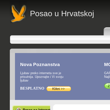
P
osao u Hrvatskoj
Nova Poznanstva
M
Ljubav preko interneta sve je
GAR
prisutnija. Upoznajte i Vi svoju
Najb
ljubav
BESPLATNO