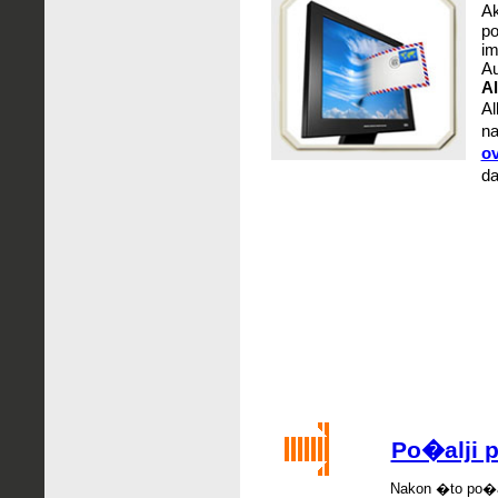
Ak
po
im
Au
Al
Al
na
ov
da
Po�alji p
Nakon �
to po
�