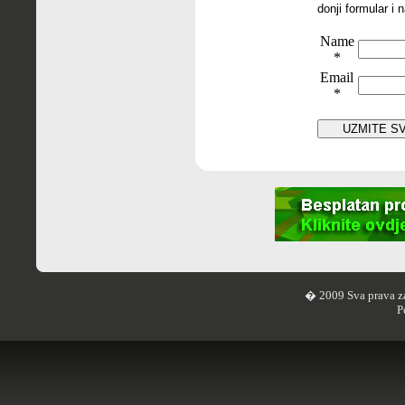
donji formular i 
Name
*
Email
*
� 2009 Sva prava z
P