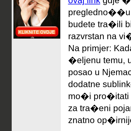
ovaj link
gdje �e
pregledno��u, 
budete tra�ili 
razvrstan na vi�
Na primjer: Ka
�eljenu temu, 
posao u Njemac
dodatne sublink
mo�i pro�itati
za tra�eni pojam
znatno op�irnij