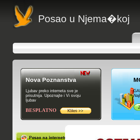
Posao u Njema�koj
Nova Poznanstva
M
Ljubav preko interneta sve je
GA
prisutnija. Upoznajte i Vi svoju
Naj
ljubav
BESPLATNO