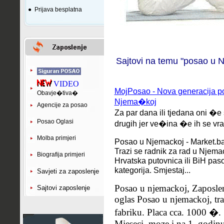
●
Prijava besplatna
Sajtovi na temu "posao u 
VIDEO
MojPosao - Nova generacija pol
Obavje�tiva�
Njema�koj
Agencije za posao
Za par dana ili tjedana oni �e 
Posao Oglasi
drugih jer ve�ina �e ih se vra
Molba primjeri
Posao u Njemackoj - Market.b
Trazi se radnik za rad u Njema
Biografija primjeri
Hrvatska putovnica ili BiH pas
kategorija. Smjestaj...
Savjeti za zaposlenje
Posao u njemackoj, Zaposle
Sajtovi zaposlenje
oglas Posao u njemackoj, tr
fabriku. Placa cca. 1000 �. 
Mjeseci, moze i na 1. godinu