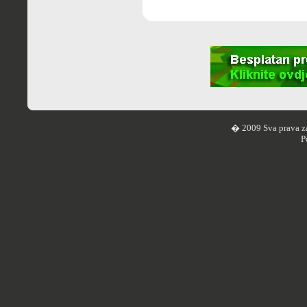
� 2009 Sva prava z
P