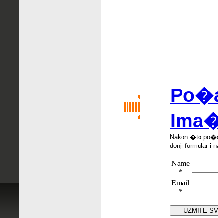
Po�al
Ima�
Nakon �
to po
�
donji formular i n
Name
*
Email
*