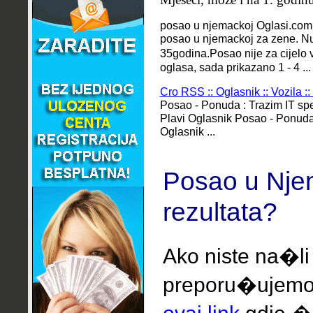
posao u njemackoj Oglasi.com 
posao u njemackoj za zene. N
35godina.Posao nije za cijelo 
oglasa, sada prikazano 1 - 4 ...
Cro RSS :: Oglasnik :: Vozila ::
Posao - Ponuda : Trazim IT spec
Plavi Oglasnik Posao - Ponuda 
Oglasnik ...
Posao u Nje
rezultata?
Ako niste na�li
preporu�ujem