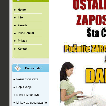
●
Home
●
Info
●
Zarade
●
Plus Bonusi
●
Prijava
●
Kontakt
●
Poznanstva veze
●
Dopisivanje
●
Nova poznanstva
●
Linkovi za upoznavanje