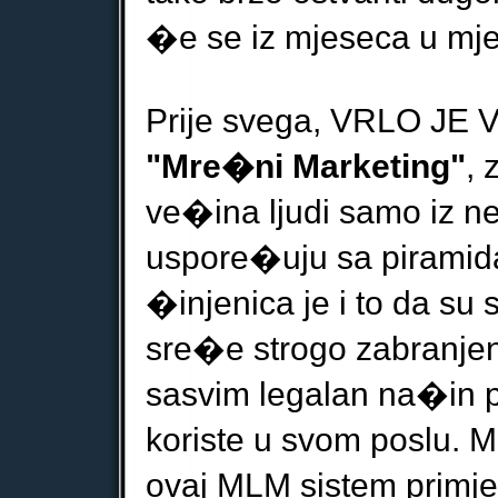
�e se iz mjeseca u mj
Prije svega, VRLO JE V
"Mre�ni Marketing"
,
ve�ina ljudi
samo iz n
uspore�uju sa pirami
�injenica je i to da
su s
sre�e strogo zabranjen
sasvim legalan
na�in p
koriste u svom poslu
. 
ovaj MLM sistem primj