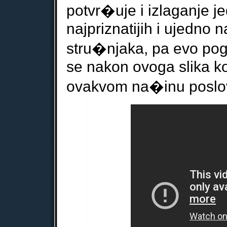
potvr�uje
i izlaganje 
najpriznatijih i ujedno n
stru�njaka, pa evo pog
se nakon ovoga slika ko
ovakvom na�inu poslovan