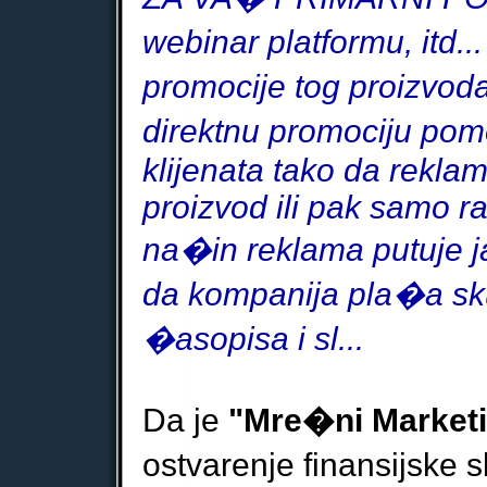
webinar platform
u
, itd
promocije tog proizvoda.
direktnu promociju pom
klijenata
tako da reklam
proizvod ili pak samo r
na�in reklama putuje j
da kompanija pla�a sku
�asopisa i sl...
Da je
"Mre�ni Market
ostvarenje finansijske