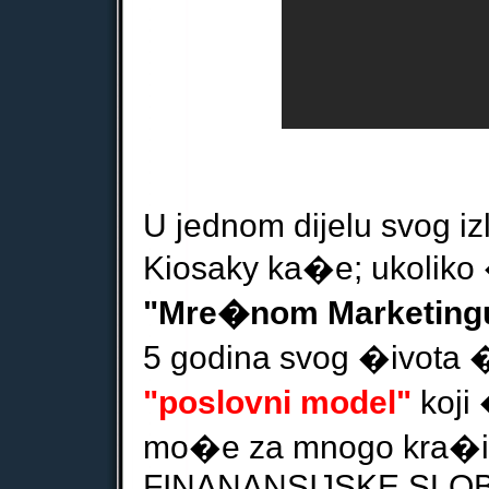
U jednom dijelu svog izl
Kiosaky ka�e; ukoliko �
"Mre�nom
Marketing
5 godina svog �ivota 
"poslovni model"
koji
mo�e za mnogo kra�i v
FINANANSIJSKE SLO