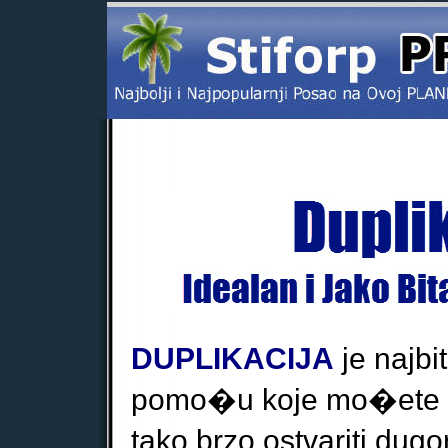
DUPLIKACIJA
je najb
pomo�u koje mo�ete a
tako
brzo ostvariti du