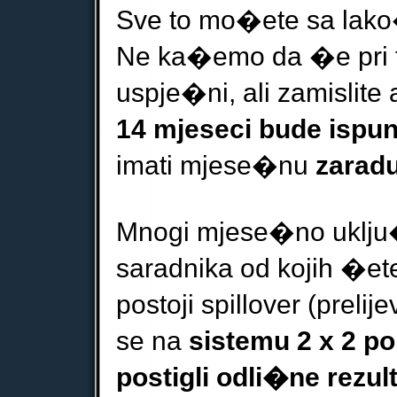
Sve to mo�ete sa lako�
Ne ka�emo da �e pri t
uspje�ni, ali zamislit
14 mjeseci bude ispu
imati mjese�nu
zarad
Mnogi mjese�no uklju�
saradnika od kojih �ete 
postoji spillover (preli
se na
sistemu 2 x 2 
postigli odli�ne rezult