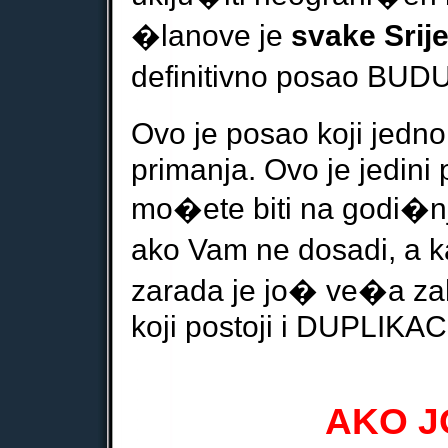
�
lanove je
svake Srij
definitivno posao BU
Ovo je posao koji jedno
primanja. Ovo je jedini
mo�ete biti na godi�
ako Vam ne dosadi, a k
zarada je jo� ve�a zah
koji postoji i DUPLIKACI
AKO JO