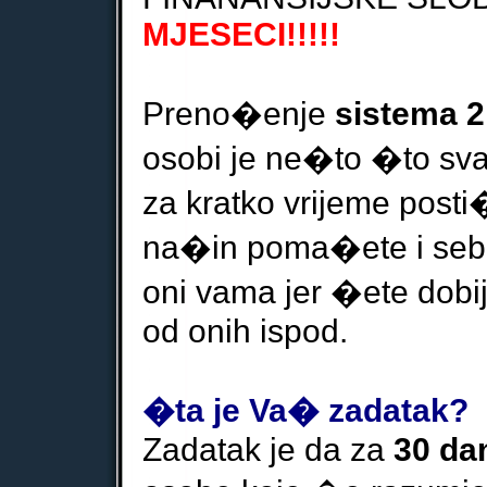
MJESECI!!!!!
Preno�enje
sistema 2
osobi je ne�to �to svak
za kratko vrijeme posti
na�in poma�ete i sebi 
oni vama jer �ete dobij
od onih ispod.
�ta je Va� zadatak?
Zadatak je da za
30 da