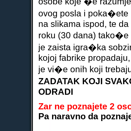
osobe koje �e razumje
ovog posla i
p
oka�ete i
na sli
kama
ispod
,
te da
roku (30 dana) tako�
je zaista igra�ka sobz
kojoj fabrike propadaju,
je vi�e onih koji treba
ZADATAK KOJI SVAK
ODRADI
Zar ne poznajete 2 os
Pa naravno da poznaje