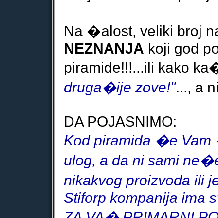
Na �alost, veliki broj 
NEZNANJA
koji god po
piramide!!!...ili kako k
druga�ije zove!"
..., a 
DA POJASNIMO:
Kod piramida �e Vam �
ulog, a da ni sami ne�
nikakvog
proizvoda ili 
Stiforp kompanija ima s
ZA VA�
PRIMARNI POS