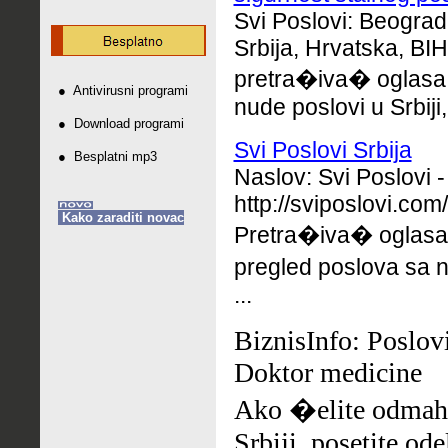
Svi Poslovi: Beograd
Srbija, Hrvatska, BIH
pretra�iva� oglasa
●
Antivirusni programi
nude poslovi u Srbiji, 
●
Download programi
Svi Poslovi Srbija
●
Besplatni mp3
Naslov: Svi Poslovi -
http://sviposlovi.com/
Kako zaraditi novac
Pretra�iva� oglasa 
pregled poslova sa 
...
BiznisInfo: Poslovi
Doktor medicine
Ako �elite odmah 
Srbiji, posetite od