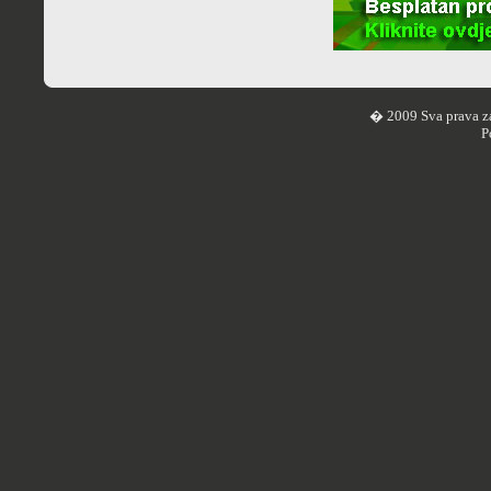
� 2009 Sva prava z
P