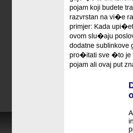
pojam koji budete tr
razvrstan na vi�e ra
primjer: Kada upi�e
ovom slu�aju poslov
dodatne sublinkove
pro�itati sve �to je
pojam ali ovaj put zn
D
o
A
i
p