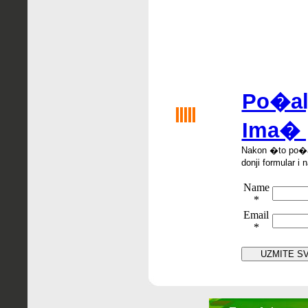
Po�alji
Ima� 
Nakon �
to po
�
donji formular i 
Name
*
Email
*