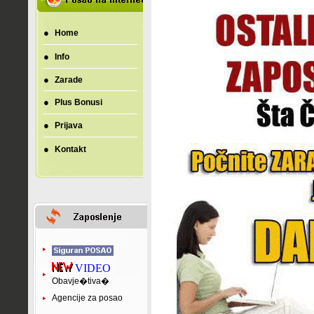
●
Home
●
Info
●
Zarade
●
Plus Bonusi
●
Prijava
●
Kontakt
VIDEO
Obavje�tiva�
Agencije za posao