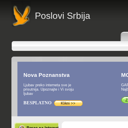
P
oslovi Srbija
Nova Poznanstva
M
Ljubav preko interneta sve je
GAR
prisutnija. Upoznajte i Vi svoju
Najb
ljubav
BESPLATNO