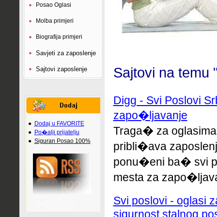
Posao Oglasi
Molba primjeri
Biografija primjeri
Savjeti za zaposlenje
Sajtovi na temu "
Sajtovi zaposlenje
Digg - Svi Poslovi Sr
zapo�ljavanje
●
Dodaj u FAVORITE
Traga� za oglasima 
●
Po�alji prijatelju
●
Siguran Posao 100%
pribli�ava zaposlenj
ponu�eni ba� svi po
mesta za zapo�ljava
Svi poslovi - oglasi
sigurnost stalnog posl