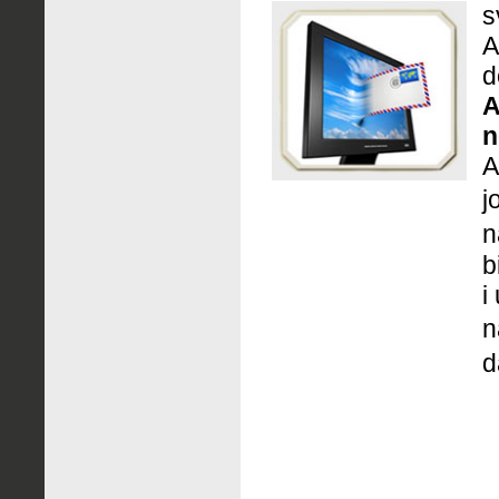
s
A
d
A
n
A
j
n
b
i
n
d