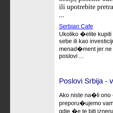
ili upotrebite pretr
...
Serbian Cafe
Ukoliko �elite kupiti
sebe ili kao investici
menad�ment jer ne �i
poslovi ...
Poslovi Srbija - 
Ako niste na�li ono 
preporu�ujemo
vam
gdje �e te biti izne