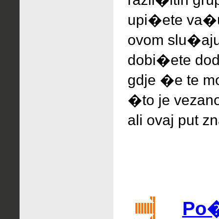
upi�ete va�u
ovom slu�aju
dobi�ete dod
gdje �e te mo
�to je vezan
ali ovaj put z
Po�a