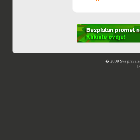
� 2009 Sva prava z
P