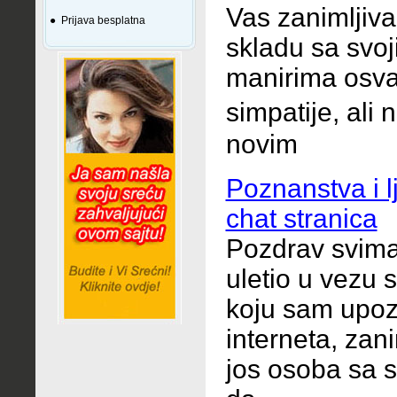
Vas zanimljiv
●
Prijava besplatna
skladu sa svo
manirima osva
simpatije, ali
novim
Poznanstva i 
chat stranica
Pozdrav svima
uletio u vezu
koju sam upo
interneta, zan
jos osoba sa s