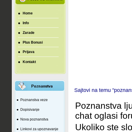
●
Home
●
Info
●
Zarade
●
Plus Bonusi
●
Prijava
●
Kontakt
Sajtovi na temu "poznan
●
Poznanstva veze
Poznanstva lju
●
Dopisivanje
chat oglasi fo
●
Nova poznanstva
Ukoliko ste s
●
Linkovi za upoznavanje