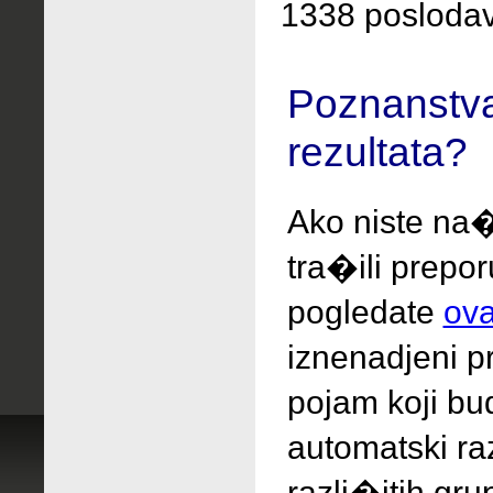
1338 poslodav
Poznanstva
rezultata?
Ako niste na�
tra�ili
prepo
pogledate
ova
iznenadjeni
p
pojam koji bud
automatski ra
razli�itih gru