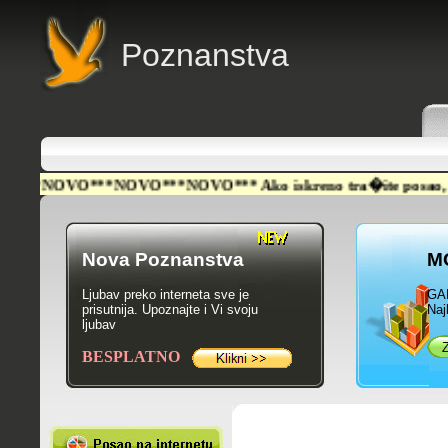
Poznanstva
NOVO***NOVO***NOVO*** Ako iskreno tra�ite posao, NA�LI ST
Nova Poznanstva
M
Ljubav preko interneta sve je
GA
prisutnija. Upoznajte i Vi svoju
Naj
ljubav
BESPLATNO