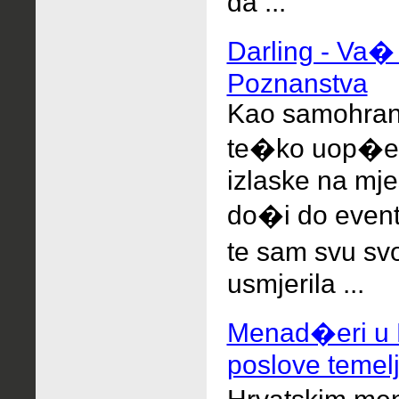
da ...
Darling - Va�
Poznanstva
Kao samohrana
te�ko uop�e
izlaske na mje
do�i do even
te sam svu sv
usmjerila ...
Menad�eri u H
poslove temelj