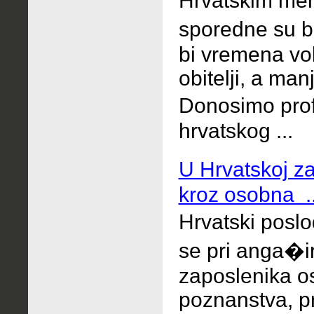
Hrvatskim m
sporedne su b
bi vremena volj
obitelji, a man
Donosimo prof
hrvatskog ...
U Hrvatskoj z
kroz osobna ..
Hrvatski pos
se pri anga�i
zaposlenika o
poznanstva, pr