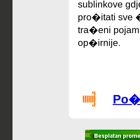
sublinkove gd
pro�itati sve 
tra�eni pojam 
op�irnije.
Po�a