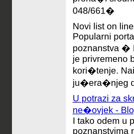
048/661�
Novi list on line
Popularni porta
poznanstva � 
je privremeno 
kori�tenje. Na
ju�era�njeg da
U potrazi za sk
ne�ovjek - Blo
I tako odem u 
poznanstvima na