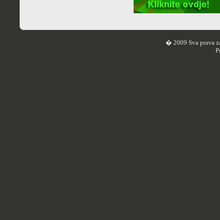
� 2009 Sva prava z
P