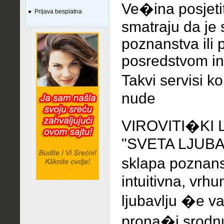
Ve�ina posjetit
●
Prijava besplatna
smatraju da je 
poznanstva ili p
posredstvom in
Takvi servisi k
nude
VIROVITI�KI 
"SVETA LJUBAV"
sklapa poznan
intuitivna, vrhu
ljubavlju �e 
prona�i srodn