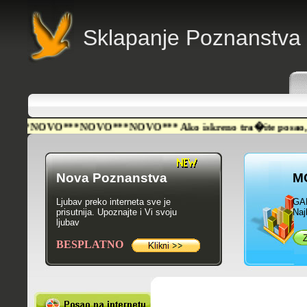
Sklapanje Poznanstva
*NOVO***NOVO***NOVO*** Ako iskreno tra�ite posao, NA�LI S
Nova Poznanstva
M
Ljubav preko interneta sve je
GA
prisutnija. Upoznajte i Vi svoju
Naj
ljubav
BESPLATNO