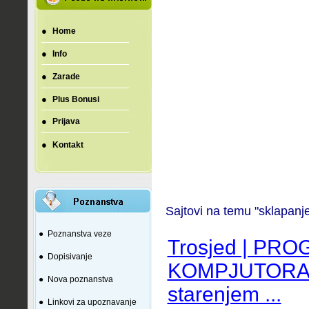
●
Home
●
Info
●
Zarade
●
Plus Bonusi
●
Prijava
●
Kontakt
Sajtovi na temu "sklapanj
●
Poznanstva veze
Trosjed | PR
●
Dopisivanje
KOMPJUTORA...
●
Nova poznanstva
starenjem ...
●
Linkovi za upoznavanje