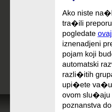
Ako niste na�l
tra�ili
prepor
pogledate
ovaj
iznenadjeni
pr
pojam koji bud
automatski raz
razli�itih gru
upi�ete va�u 
ovom slu�aju 
poznanstva do