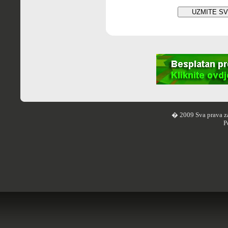
� 2009 Sva prava z
P