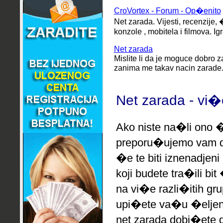
CroVortex - Forum - Op�enito
Net zarada.
Vijesti, recenzije, 
konzole , mobitela i filmova. Ig
Net zarada
Mislite li da je moguce dobro z
zanima me takav nacin zarade. G
Net zarada - vi�
Ako niste na�li ono �
preporu�ujemo
vam d
�e te biti iznenadjeni
koji budete tra�ili bi
na vi�e razli�itih gr
upi�ete va�u �eljen
net zarada dobi�ete d