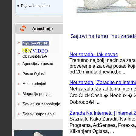
●
Prijava besplatna
Sajtovi na temu "net zarad
VIDEO
Net zarada - lak novac
Obavje�tiva�
Trenutno najbolji nacin za zar
Agencije za posao
proverene a za ovaj posao koji
od 20 minuta dnevno,be...
Posao Oglasi
Net zarada | Zaradite na intern
Molba primjeri
Net zarada.
Zaradite na inter
Biografija primjeri
Cro Click Cash � Neobux � X
Dobrodo�li ...
Savjeti za zaposlenje
Zarada Na Internetu | Internet 
Sajtovi zaposlenje
Saznajte Kako Zaraditi Na Inte
Programa, AdSensea, Forex-a
Klikanjem Oglasa, ...