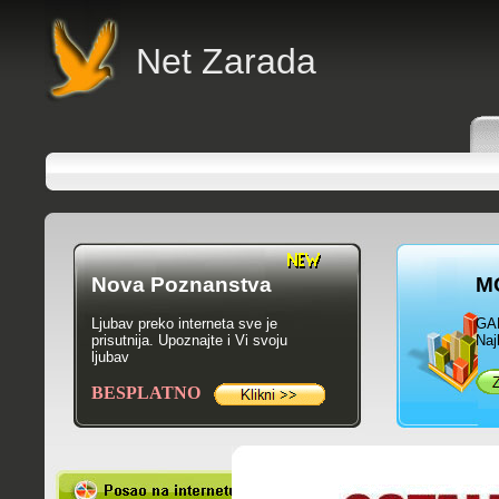
Net Zarada
Nova Poznanstva
M
Ljubav preko interneta sve je
GA
prisutnija. Upoznajte i Vi svoju
Naj
ljubav
BESPLATNO