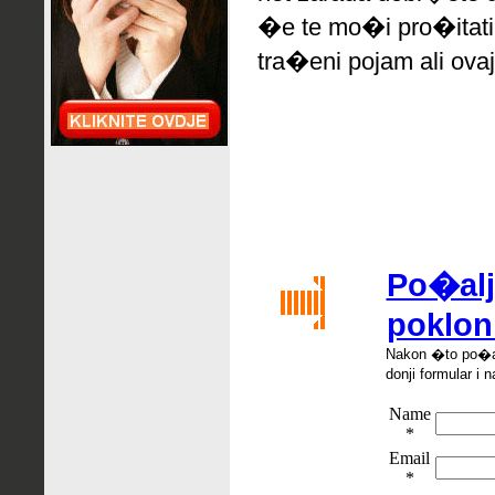
�e te mo�i pro�itati
tra�eni pojam ali ovaj
Po�alji
poklon
Nakon �
to po
�
donji formular i n
Name
*
Email
*