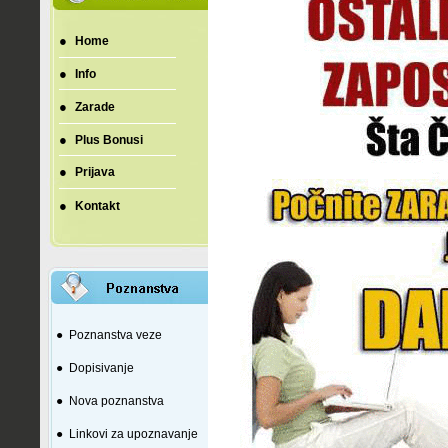
●
Home
●
Info
●
Zarade
●
Plus Bonusi
●
Prijava
●
Kontakt
●
Poznanstva veze
●
Dopisivanje
●
Nova poznanstva
●
Linkovi za upoznavanje