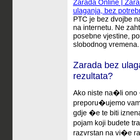
Zarada Online | Zara
ulaganja, bez potrebn
PTC je bez dvojbe na
na internetu. Ne zaht
posebne vjestine, p
slobodnog vremena.
Zarada bez ulag
rezultata?
Ako niste na�li ono 
preporu�ujemo
vam
gdje �e te biti izne
pojam koji budete tr
razvrstan na vi�e ra