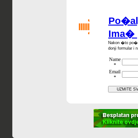
Po�alji
Ima� 
Nakon �
to po
�
donji formular i 
Name
*
Email
*