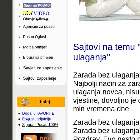
VIDEO
Obavje�tiva�
Agencije za posao
Posao Oglasi
Sajtovi na temu 
Molba primjeri
ulaganja"
Biografija primjeri
Savjeti za zaposlenje
Zarada bez ulaganja
Sajtovi zaposlenje
Najbolji nacin za za
ulaganja novca, nis
vjestine, dovoljno je
min vremena dne...
●
Dodaj u FAVORITE
●
Po�alji prijatelju
Zarada bez ulaganja.
●
Siguran Posao 100%
Zarada bez ulaganja.
Pozdrav, Evo nesto p