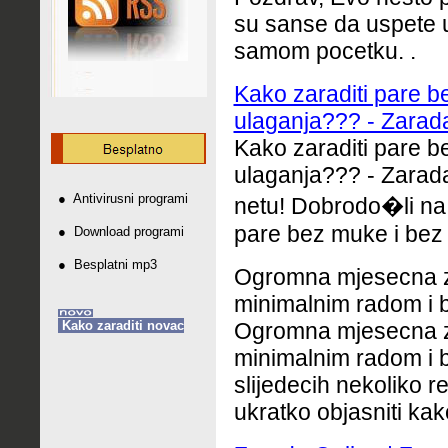
su sanse da uspete u
samom pocetku. .
Kako zaraditi pare b
ulaganja??? - Zarada
Kako zaraditi pare b
ulaganja??? - Zarad
●
Antivirusni programi
netu! Dobrodo�li na 
pare bez muke i bez .
●
Download programi
●
Besplatni mp3
Ogromna mjesecna za
minimalnim radom i b
Kako zaraditi novac
Ogromna mjesecna za
minimalnim radom i 
slijedecih nekoliko 
ukratko objasniti kako