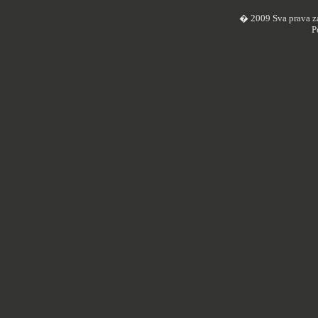
� 2009 Sva prava z
P