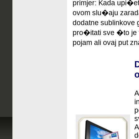
primjer: Kada upi�e
ovom slu�aju zarad
dodatne sublinkove
pro�itati sve �to je
pojam ali ovaj put zn
D
o
A
i
p
s
A
d