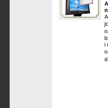
A
n
A
j
n
b
i
n
d