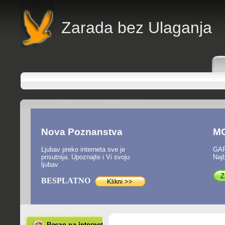
Z
arada bez Ulaganja
Nova Poznanstva
M
Ljubav preko interneta sve je
GAR
prisutnija. Upoznajte i Vi svoju
Najb
ljubav
BESPLATNO