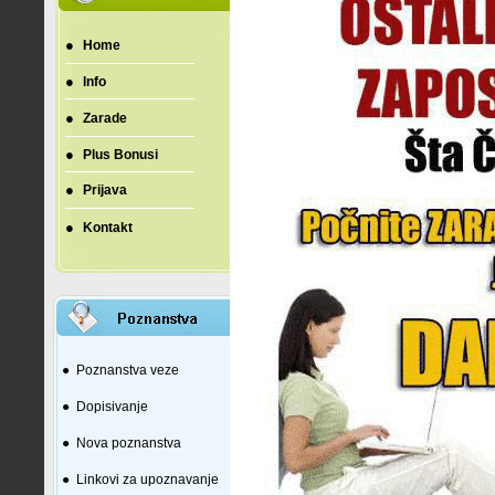
●
Home
●
Info
●
Zarade
●
Plus Bonusi
●
Prijava
●
Kontakt
●
Poznanstva veze
●
Dopisivanje
●
Nova poznanstva
●
Linkovi za upoznavanje