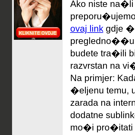
Ako niste na�li
preporu�ujem
ovaj link
gdje �e
pregledno��u, 
budete tra�ili 
razvrstan na vi�
Na primjer: Ka
�eljenu temu, 
zarada na inter
dodatne sublink
mo�i pro�itati