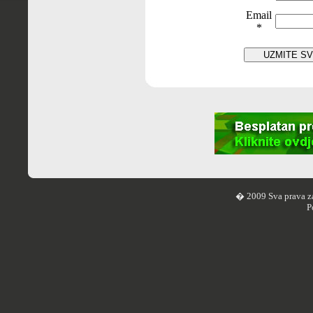
Email
*
� 2009 Sva prava z
P