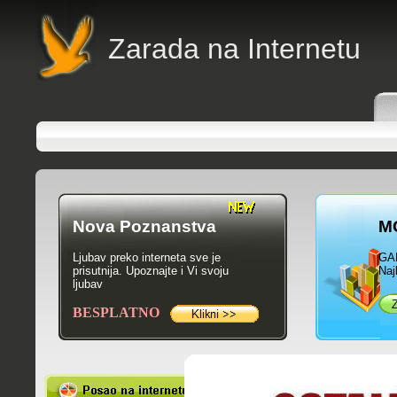
Zarada na Internetu
Nova Poznanstva
M
Ljubav preko interneta sve je
GA
prisutnija. Upoznajte i Vi svoju
Naj
ljubav
BESPLATNO