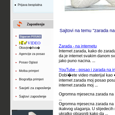
●
Prijava besplatna
Sajtovi na temu "zarada na 
VIDEO
Zarada - na internetu
Obavje�tiva�
Internet zarada, kako do zarada 
Agencije za posao
da je internet svakim danom sv
jako puno nacina. ...
Posao Oglasi
YouTube - posao i zarada na in
Molba primjeri
Dobi�ete video materijal kao �t
Biografija primjeri
internet zarada moj posao pos
internet zarada moj ...
Savjeti za zaposlenje
Ogromna mjesecna zarada na i
Sajtovi zaposlenje
...
Ogromna mjesecna zarada na i
ikakvog ulaganja.
U slijedecih
ukratko objasniti kako da ...