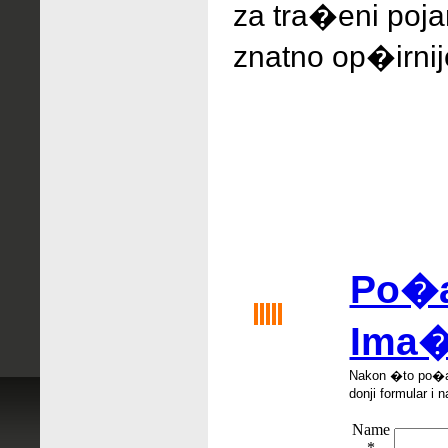
za tra�eni pojam
znatno op�irnij
Po�al
Ima�
Nakon �
to po
�
donji formular i n
Name
*