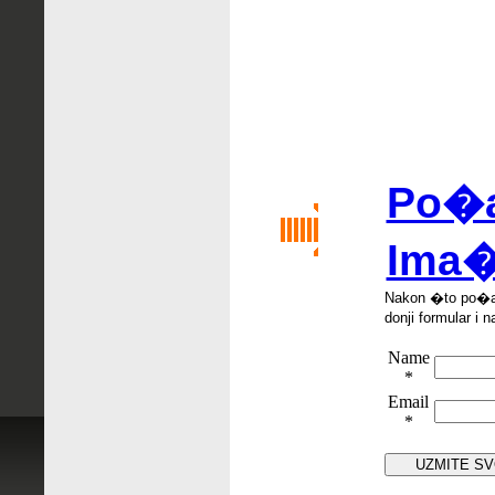
Po�al
Ima�
Nakon �
to po
�
donji formular i n
Name
*
Email
*