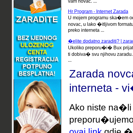
vam novac. ...
Hr Program - Internet Zarada
U mojem programu ska�em odma
novac, u lako �itljivom formatu 
preko interneta ...
�elite dodatno zaraditi? | zarad
Ukoliko preporu�i� Bux prijatel
ti dobiva� svu njihovu zaradu.
...
Zarada novc
interneta - v
Ako niste na�li
preporu�ujem
ovaj link
gdje �e