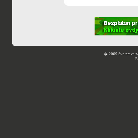
� 2009 Sva prava z
P