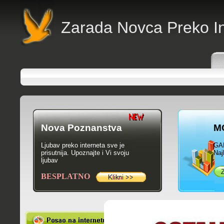
Zarada Novca Preko In
Nova Poznanstva
M
Ljubav preko interneta sve je
GA
prisutnija. Upoznajte i Vi svoju
Naj
ljubav
BESPLATNO