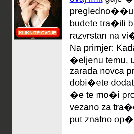
pregledno��u, 
budete tra�ili 
razvrstan na vi�
Na primjer: Ka
�eljenu temu, 
zarada novca pr
dobi�ete dodat
�e te mo�i pro
vezano za tra�e
put znatno op�i