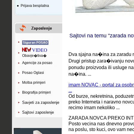
●
Prijava besplatna
Sajtovi na temu "zarada no
VIDEO
Dva sjajna na�ina za zaradu n
Obavje�tiva�
Drugi pristup zara�ivanju novc
Agencije za posao
ponudu proizvoda ili usluge n
Posao Oglasi
na�ina. ...
Molba primjeri
imam NOVAC - portal za osobne
...
Biografija primjeri
Od burze, nekretnina, poduzet
preko Interneta i naravno novc
Savjeti za zaposlenje
recimo imam nekoliko ...
Sajtovi zaposlenje
ZARADA NOVCA PREKO INT
Posto vecina nas dnevno provo
na poslu, sto kuci, ovo vam n