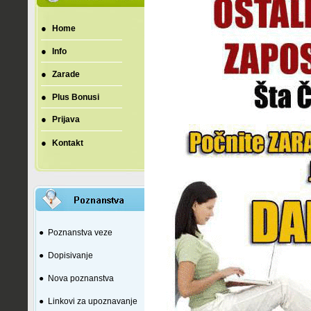
●
Home
●
Info
●
Zarade
●
Plus Bonusi
●
Prijava
●
Kontakt
●
Poznanstva veze
●
Dopisivanje
●
Nova poznanstva
●
Linkovi za upoznavanje