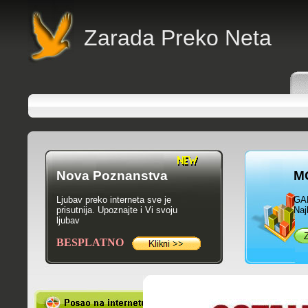
Zarada Preko Neta
Nova Poznanstva
M
Ljubav preko interneta sve je
GA
prisutnija. Upoznajte i Vi svoju
Naj
ljubav
BESPLATNO