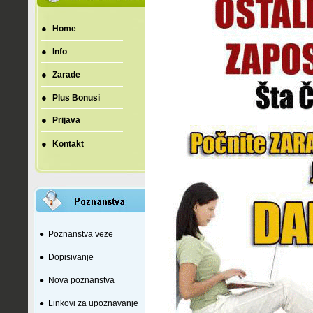
●
Home
●
Info
●
Zarade
●
Plus Bonusi
●
Prijava
●
Kontakt
●
Poznanstva veze
●
Dopisivanje
●
Nova poznanstva
●
Linkovi za upoznavanje