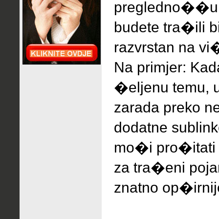
pregledno��u, 
budete tra�ili 
razvrstan na vi�
Na primjer: Ka
�eljenu temu, 
zarada preko n
dodatne sublink
mo�i pro�itati
za tra�eni pojam
znatno op�irnij