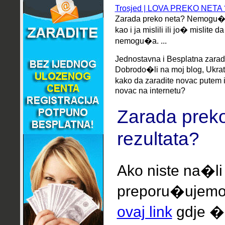
Trosjed | LOVA PREKO NETA ?
Zarada preko neta? Nemogu�e!!!.
kao i ja mislili ili jo� mislite 
nemogu�a. ...
Jednostavna i Besplatna zarad
Dobrodo�li na moj blog, Ukrat
kako da zaradite novac putem i
novac na internetu?
Zarada preko
rezultata?
Ako niste na�li
preporu�ujem
ovaj link
gdje �e