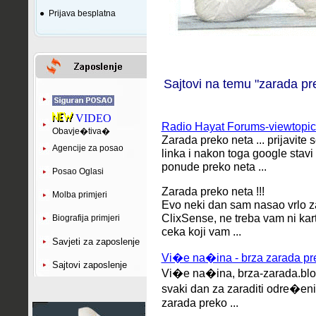
●
Prijava besplatna
Sajtovi na temu "zarada pr
VIDEO
Radio Hayat Forums-viewtopic
Obavje�tiva�
Zarada preko neta ... prijavit
Agencije za posao
linka i nakon toga google stavi
ponude preko neta ...
Posao Oglasi
Zarada preko neta !!!
Molba primjeri
Evo neki dan sam nasao vrlo za
ClixSense, ne treba vam ni karti
Biografija primjeri
ceka koji vam ...
Savjeti za zaposlenje
Vi�e na�ina - brza zarada pre
Sajtovi zaposlenje
Vi�e na�ina, brza-zarada.blog.h
svaki dan za zaraditi odre�eni p
zarada preko ...