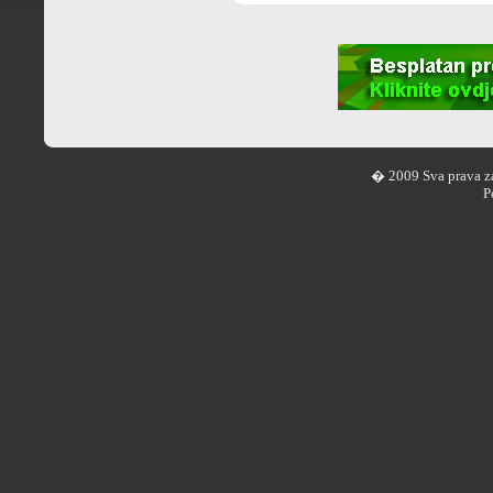
� 2009 Sva prava z
P