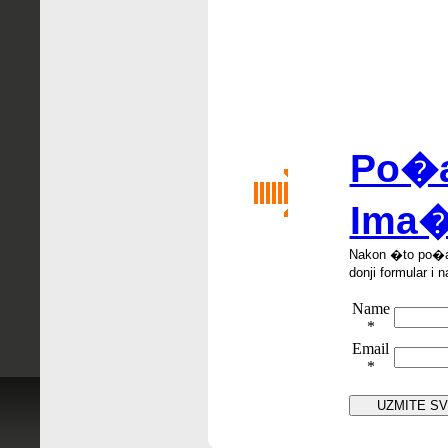
Po�al
Ima�
Nakon �
to po
�
donji formular i n
Name
*
Email
*