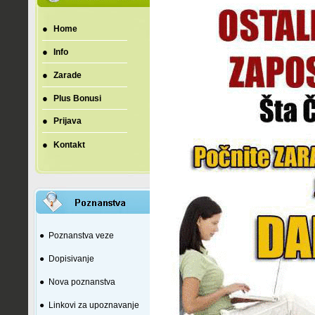
●
Home
●
Info
●
Zarade
●
Plus Bonusi
●
Prijava
●
Kontakt
●
Poznanstva veze
●
Dopisivanje
●
Nova poznanstva
●
Linkovi za upoznavanje