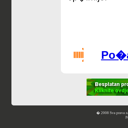
Po�al
� 2008 Sva prava z
P