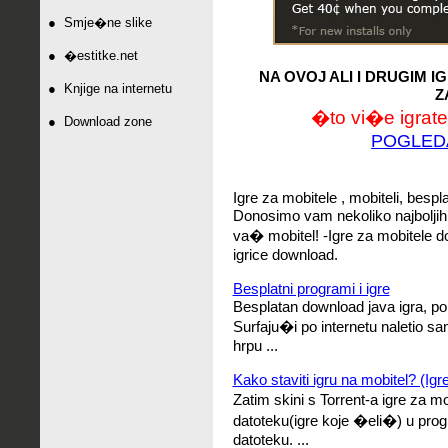
●
Smje�ne slike
●
�estitke.net
NA OVOJ ALI I DRUGIM 
●
Knjige na internetu
Z
�to vi�e igrate,
●
Download zone
POGLED
Igre za mobitele , mobiteli, bespl
Donosimo vam nekoliko najboljih 
va� mobitel! -Igre za mobitele d
igrice download.
Besplatni programi i igre
Besplatan download java igra, pol
Surfaju�i po internetu naletio sa
hrpu ...
Kako staviti igru na mobitel? (I
Zatim skini s Torrent-a igre za m
datoteku(igre koje �eli�) u prog
datoteku. ...