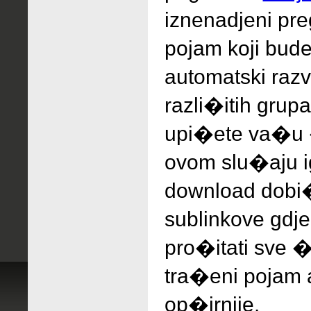
iznenadjeni
pr
pojam koji bude
automatski raz
razli�itih grup
upi�ete va�u 
ovom slu�aju i
download dobi
sublinkove gdj
pro�itati sve �
tra�eni pojam a
op�irnije.