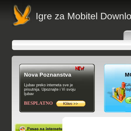
Igre za Mobitel Downl
Nova Poznanstva
M
Ljubav preko interneta sve je
GA
prisutnija. Upoznajte i Vi svoju
Naj
ljubav
BESPLATNO