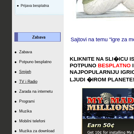
●
Prijava besplatna
Sajtovi na temu "igre za m
●
Zabava
KLIKNITE NA SLI
�
ICU I
●
Potpuno besplatno
POTPUNO
BESPLATNO
I
NAJPOPULARNIJU IGRICU 
●
Smijeh
LJUDI
�
IROM PLANETE
●
TV i Radio
●
Zarada na internetu
●
Programi
●
Muzika
●
Mobilni telefoni
●
Muzika za download