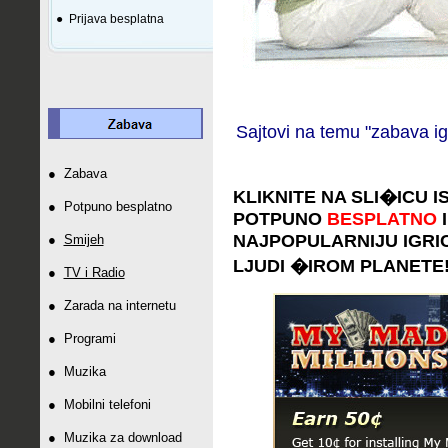
●
Prijava besplatna
Sajtovi na temu "zabava ig
●
Zabava
KLIKNITE NA SLI
�
ICU I
●
Potpuno besplatno
POTPUNO
BESPLATNO
I
NAJPOPULARNIJU IGRICU 
●
Smijeh
LJUDI
�
IROM PLANETE
●
TV i Radio
●
Zarada na internetu
●
Programi
●
Muzika
●
Mobilni telefoni
●
Muzika za download