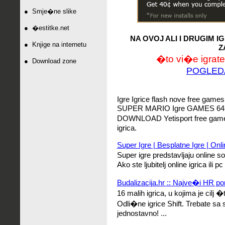
●
Smje�ne slike
●
�estitke.net
NA OVOJ ALI I DRUGIM 
●
Knjige na internetu
Z
�to vi�e igrate,
●
Download zone
POGLED
Igre Igrice flash nove free games
SUPER MARIO Igre GAMES 64 I
DOWNLOAD Yetisport free games 
igrica.
Super Igre | Besplatne Igre | Onli
Super igre predstavljaju online so
Ako ste ljubitelj online igrica ili 
Budalizacija.hr :: Najve�i HR po
16 malih igrica, u kojima je cilj 
Odli�ne igrice Shift. Trebate sa s
jednostavno! ...