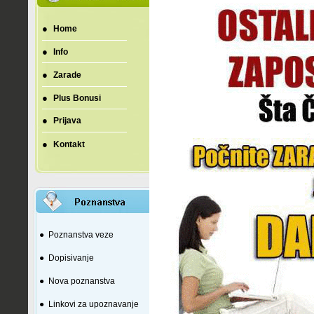
●
Home
●
Info
●
Zarade
●
Plus Bonusi
●
Prijava
●
Kontakt
●
Poznanstva veze
●
Dopisivanje
●
Nova poznanstva
●
Linkovi za upoznavanje