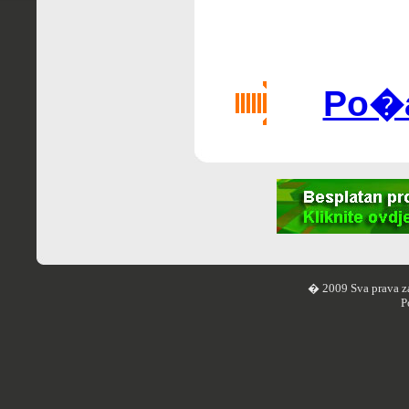
Po�al
� 2009 Sva prava z
P