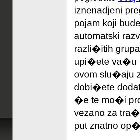
iznenadjeni
pr
pojam koji bude
automatski raz
razli�itih grup
upi�ete va�u 
ovom slu�aju z
dobi�ete dodat
�e te mo�i pro
vezano za tra�e
put znatno op�i