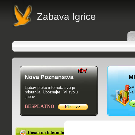
Zabava Igrice
Nova Poznanstva
M
Ljubav preko interneta sve je
GA
prisutnija. Upoznajte i Vi svoju
Naj
ljubav
BESPLATNO