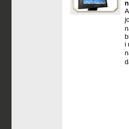
n
A
j
n
b
i
n
d