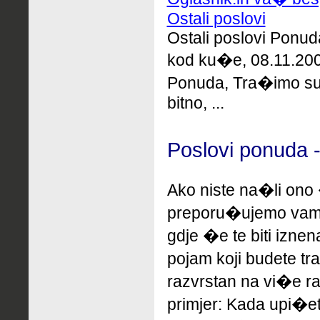
Ostali poslovi
Ostali poslovi Ponud
kod ku�e, 08.11.2008 
Ponuda, Tra�imo sur
bitno, ...
Poslovi ponuda -
Ako niste na�li ono 
preporu�ujemo
vam
gdje �e te biti izne
pojam koji budete tr
razvrstan na vi�e ra
primjer: Kada upi�e