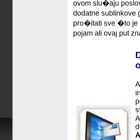
ovom slu�aju poslo
dodatne sublinkove
pro�itati sve �to je
pojam ali ovaj put zn
D
o
A
i
p
s
A
d
A