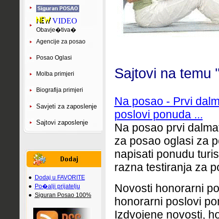
VIDEO
Obavje�tiva�
Agencije za posao
Posao Oglasi
Sajtovi na temu 
Molba primjeri
Biografija primjeri
Na posao - Prvi dalm
Savjeti za zaposlenje
poslovi ponuda ...
Sajtovi zaposlenje
Na posao prvi dalmat
za posao oglasi za 
napisati ponudu turis
razna testiranja za p
●
Dodaj u FAVORITE
Novosti honorarni po
●
Po�alji prijatelju
●
Siguran Posao 100%
honorarni poslovi pon
Izdvojene novosti, h