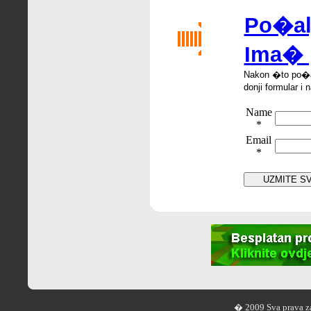
Po�alji
Ima� 
Nakon �
to po
�
donji formular i 
Name
*
Email
*
� 2009 Sva prava z