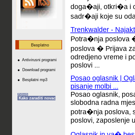
doga�aji, otkri�a i o
sadr�aji koje su odabr
Trenkwalder - Najak
Potra�nja poslova �
poslova � Prijava z
odredjeno vreme i p
●
Antivirusni programi
poslovi ...
●
Download programi
Posao oglasnik | Ogl
●
Besplatni mp3
pisanje molbi ...
Posao oglasnik, posa
Kako zaraditi novac
slobodna radna mjes
potra�nja poslova, s
poslovi, zaposlenje u
Oglasnik.in va� bespl