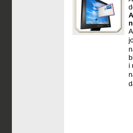
d
A
n
A
j
n
b
i
n
d