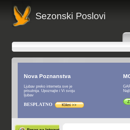
Sezonski Poslovi
Nova Poznanstva
M
Ljubav preko interneta sve je
GAR
prisutnija. Upoznajte i Vi svoju
Najb
ljubav
BESPLATNO