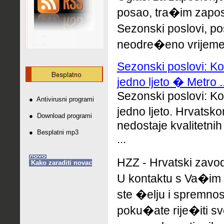
posao, tra�im zaposl
Sezonski poslovi, p
neodre�eno vrijeme. 
Sezonski poslovi: Ko
jedno ljeto � Metro ..
Sezonski poslovi: Ko
●
Antivirusni programi
jedno ljeto. Hrvats
●
Download programi
nedostaje kvalitetnih
●
Besplatni mp3
...
HZZ - Hrvatski zavo
Kako zaraditi novac
U kontaktu s Va�im 
ste �elju i spremno
poku�ate rije�iti sv