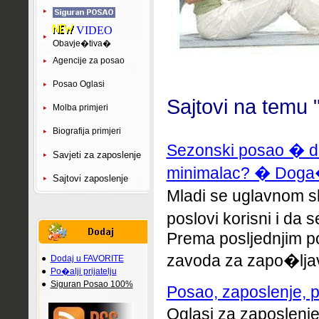
VIDEO
Obavje�tiva�
Agencije za posao
Posao Oglasi
Sajtovi na temu 
Molba primjeri
Biografija primjeri
Sezonski posao � do
Savjeti za zaposlenje
minimalac? � Doga
Sajtovi zaposlenje
Mladi se uglavnom s
poslovi korisni i da 
Prema posljednjim 
zavoda za zapo�ljavan
●
Dodaj u FAVORITE
●
Po�alji prijatelju
●
Siguran Posao 100%
Posao, zaposlenje, p
Oglasi za zaposlenje