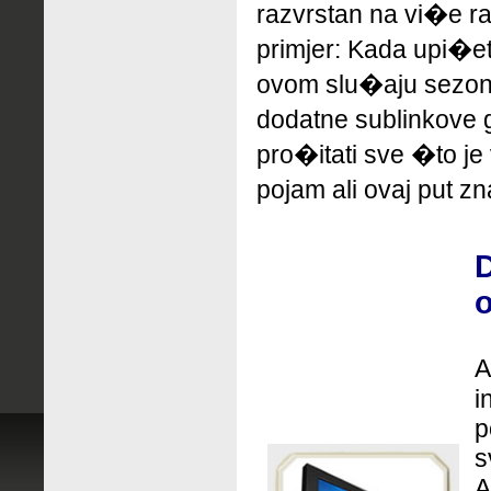
razvrstan na vi�e ra
primjer: Kada upi�e
ovom slu�aju sezons
dodatne sublinkove
pro�itati sve �to je
pojam ali ovaj put zn
D
o
A
i
p
s
A