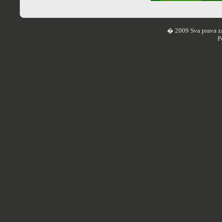
� 2009 Sva prava z
P